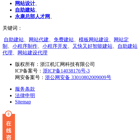
网站设计
、
自助建站
、
永康总部人才网
、
关键词：
自助建站
、
网站代建
、
免费建站
、
模板网站建设
、
网站定
制
、
小程序制作
、
小程序开发
、
又快又好智能建站
、
自助建站
代理
、
网站建设代理
版权所有：
浙江机汇网科技有限公司
ICP备案号：
浙ICP备14038176号-3
网安备案号：
浙公网安备 33010802009009号
服务条款
法律申明
Sitemap