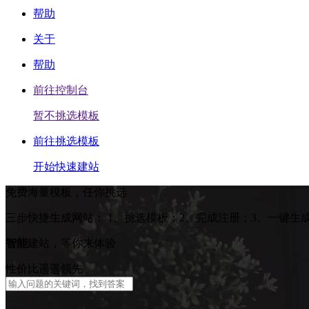
帮助
关于
帮助
前往控制台
暂不挑选模板
前往挑选模板
开始快速建站
免费海量模板，任你挑选
三步快捷生成网站：
1、挑选模板；2、完成注册；3、一键生
智能
建站，等你来体验
性价比遥遥领先