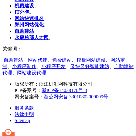
机房建设
、
IT外包
、
网站快速排名
、
郑州网站优化
、
自助建站
、
永康总部人才网
、
关键词：
自助建站
、
网站代建
、
免费建站
、
模板网站建设
、
网站定
制
、
小程序制作
、
小程序开发
、
又快又好智能建站
、
自助建站
代理
、
网站建设代理
版权所有：
浙江机汇网科技有限公司
ICP备案号：
浙ICP备14038176号-3
网安备案号：
浙公网安备 33010802009009号
服务条款
法律申明
Sitemap