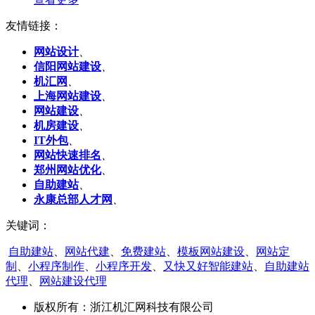
友情链接：
网站设计
、
信阳网站建设
、
机汇网
、
上海网站建设
、
网站建设
、
机房建设
、
IT外包
、
网站快速排名
、
郑州网站优化
、
自助建站
、
永康总部人才网
、
关键词：
自助建站
、
网站代建
、
免费建站
、
模板网站建设
、
网站定
制
、
小程序制作
、
小程序开发
、
又快又好智能建站
、
自助建站
代理
、
网站建设代理
版权所有：
浙江机汇网科技有限公司