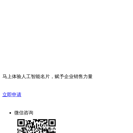
线上商学院
专业培训老师在线教学，随时随地提升能力
解决方案支持
结合行业属性，给予针对性解决方案
技术支持
提供专业技术服务保障，确保客户使用顺畅
马上体验人工智能名片，赋予企业销售力量
立即申请
微信咨询